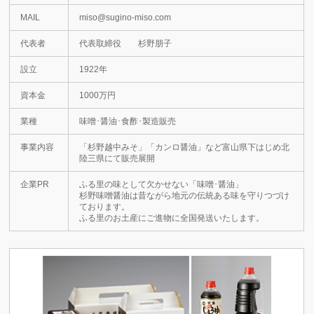
MAIL
miso@sugino-miso.com
代表者
代表取締役 杉野朋子
設立
1922年
資本金
1000万円
業種
味噌･醤油･食酢･製造販売
事業内容
「杉野越中みそ」「カンロ醤油」など富山県下はじめ北
陸三県にて販売展開
企業PR
ふる里の味として欠かせない「味噌･醤油」
杉野味噌醤油は昔ながら地元の伝統ある味を守りつづけ
ております。
ふる里のお土産にご進物に全国発送いたします。