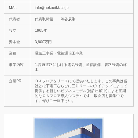
MAIL
info@hokueikk.co.jp
代表者
代表取締役 渋谷辰則
設立
1965年
資本金
3,800万円
業種
電気工事業・電気通信工事業
事業内容
1.高速道路における電気設備、通信設備、管路設備の施
工
企業PR
ＯＡフロアをリースにて提供いたします。この事業は当
社と松下電工ならびに三井リースのタイアップによって
提供する新しいビジネスモデル(特許出願中)による画期
的なＯＡフロア導入システムです。取次店も募集中で
す。ぜひご一報下さい。