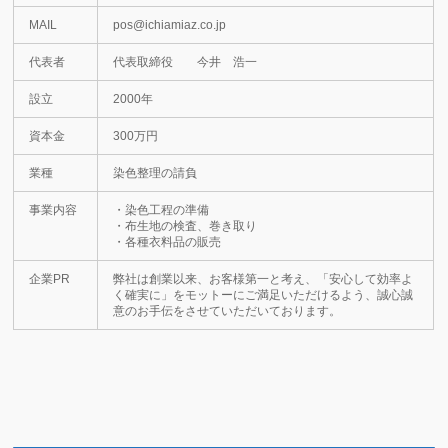
MAIL
pos@ichiamiaz.co.jp
代表者
代表取締役 今井 浩一
設立
2000年
資本金
300万円
業種
染色整理の請負
事業内容
・染色工程の準備
・布生地の検査、巻き取り
・各種衣料品の販売
企業PR
弊社は創業以来、お客様第一と考え、「安心して効率よ
く確実に」をモットーにご満足いただけるよう、誠心誠
意のお手伝をさせていただいております。