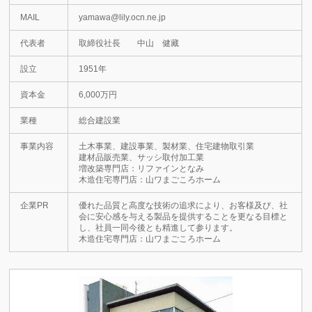
MAIL
yamawa@lily.ocn.ne.jp
代表者
取締役社長 中山 健藏
設立
1951年
資本金
6,000万円
業種
総合建設業
事業内容
土木事業、建設事業、製材業、住宅建物取引業
建材品販売業、サッシ取付加工業
増改築専門店：リファインとなみ
木造住宅専門店：山ワまごころホーム
企業PR
優れた品質と高度な技術の追求により、お客様及び、社
会に安心感を与える製品を提供することを更なる目標と
し、社員一同今後とも精進して参ります。
木造住宅専門店：山ワまごころホーム